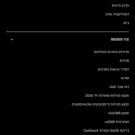
עדכון פרטים
האפליקציה שלנו
בלוג
סניפי MASHBIR
מדיניות החזרות והחלפות
סניפים
הסדרי נגישות בסניפים
אודות
דוח שכר שווה
תקנון פעילות-מזוודות יולי 2026
תקנון פעילות פייסבוק/טיק טוק/אינסטגרם
תקנון club365
הצטרפות cal365
בדיקת סטטוס נקודות Cashback