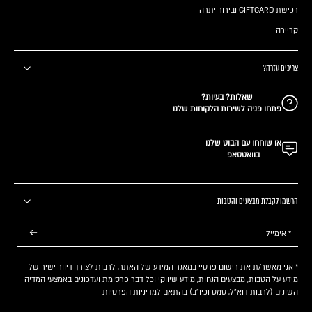
רכישת GIFTCARD ובירור יתרה
קריירה
צריכים עזרה?
שאלות? בעיות?
פתחו פניה לשירות הלקוחות שלנו
או שוחחו עם הבוט שלנו
בוואטסאפ
הרשמו לקבלת מבצעים והטבות
* אימייל
* אני מאשר/ת את רישום פרטיי במאגר המידע של האתר, לרבות לצורך דיוור ישיר של
מידע על הטבות, מבצעים הנחות, מידע שיווקי וכל דבר פרסומת ועדכונים באמצעי המדיה
השונים (לרבות דוא"ל, סמס וכיו"ב) בהתאם
למדיניות הפרטיות