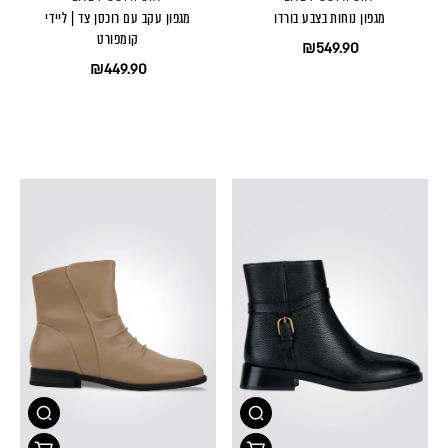
מגפון נוחות בצבע בורדו
מגפון עקב עם רוכסן צד | ליידי
קומפורט
₪549.90
₪449.90