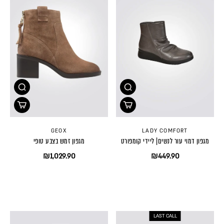
GEOX
LADY COMFORT
מגפון דמוי עור לנשים| ליידי קומפורט
מגפון זמש בצבע טופי
₪1,029.90
₪449.90
LAST CALL