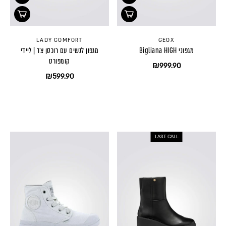
LADY COMFORT
GEOX
מגפוני Bigliana HIGH
מגפון לנשים עם רוכסן צד | ליידי
קומפורט
₪999.90
₪599.90
LAST CALL