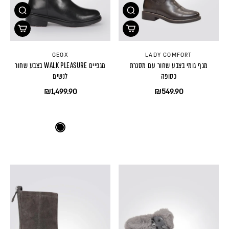
GEOX
LADY COMFORT
מגף גומי בצבע שחור עם מסגרת
מגפיים WALK PLEASURE בצבע שחור
כסופה
לנשים
₪1,499.90
₪549.90