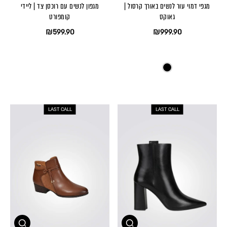
מגפי דמוי עור לנשים באורך קרסול |
מגפון לנשים עם רוכסן צד | ליידי
גאוקס
קומפורט
₪599.90
₪999.90
LAST CALL
LAST CALL