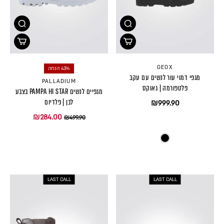
GEOX
43% הנחה
מגפי דמוי עור לנשים עם עקב
PALLADIUM
פלטפורמה | גאוקס
מגפיים לנשים PAMPA HI STAR בצבע
לבן | פלדיום
₪999.90
₪284.00
₪499.90
LAST CALL
LAST CALL