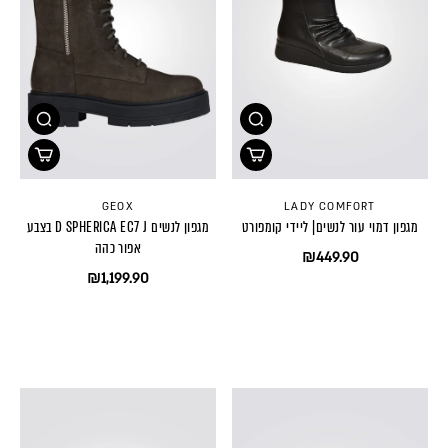
GEOX
LADY COMFORT
מגפון דמוי עור לנשים| ליידי קומפורט
מגפון לנשים D SPHERICA EC7 J בצבע
אפור כהה
₪449.90
₪1,199.90