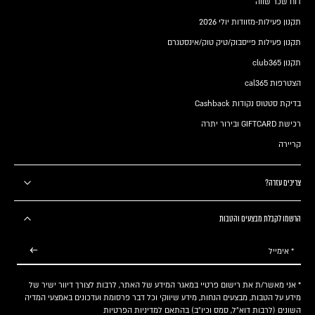
דוח שכר שווה
תקנון פעילות-מזוודות יולי 2026
תקנון פעילות פייסבוק/טיק טוק/אינסטגרם
תקנון club365
הצטרפות cal365
בדיקת סטטוס נקודות Cashback
רכישת GIFTCARD ובירור יתרה
קריירה
צריכים עזרה?
הרשמו לקבלת מבצעים והטבות
* אימייל
* אני מאשר/ת את רישום פרטיי במאגר המידע של האתר, לרבות לצורך דיוור ישיר של
מידע על הטבות, מבצעים הנחות, מידע שיווקי וכל דבר פרסומת ועדכונים באמצעי המדיה
השונים (לרבות דוא"ל, סמס וכיו"ב) בהתאם
למדיניות הפרטיות