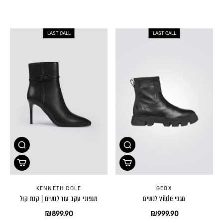
LAST CALL
LAST CALL
KENNETH COLE
GEOX
מגפי vilde לנשים
מגפוני עקב עור לנשים | קנת קול
₪899.90
₪999.90