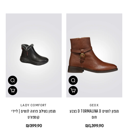
LADY COMFORT
GEOX
מגפון לנשים D TORMALINA D בצבע
מגפון בשילוב פרווה לנשים | ליידי
חום
קומפורט
₪399.90
₪1,399.90