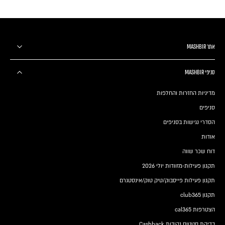
אתר MASHBIR
סניפי MASHBIR
מדיניות החזרות והחלפות
סניפים
הסדרי נגישות בסניפים
אודות
דוח שכר שווה
תקנון פעילות-מזוודות יולי 2026
תקנון פעילות פייסבוק/טיק טוק/אינסטגרם
תקנון club365
הצטרפות cal365
בדיקת סטטוס נקודות Cashback