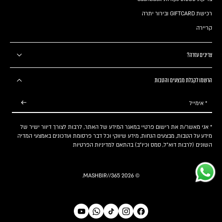
רכישת GIFTCARD ובירור יתרה
קריירה
צריכים עזרה?
הרשמו לקבלת מבצעים והטבות
* אימייל
* אני מאשר/ת את רישום פרטיי במאגר המידע של האתר, לרבות לצורך דיוור ישיר של
מידע על הטבות, מבצעים הנחות, מידע שיווקי וכל דבר פרסומת ועדכונים באמצעי המדיה
השונים (לרבות דוא"ל, סמס וכיו"ב) בהתאם
למדיניות הפרטיות
.
MASHBIR//365
© 2026