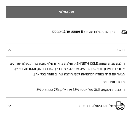
אזל המלאי
זמן קבלת משלוח מוערך:
11 אוגוסט עד 14 אוגוסט
תיאור
חולצה מבית המותג KENNETH COLE. חולצת צווארון גולף בצבע שחור, בעלת שרוולים
ארוכים וצווארון גולף ארוך, חולצה שיכולה לשדרג לך את כל הלוק וההוכחה בפנייך,
מגיעה עם גזרה צמודה המחמיאה לגוף, חולצה שחייב אותה בכל ארון.
מידת דוגמנית:
S
הרכב בד: ויסקוזה
34%
פוליאסטר
33%
אקריליק
27%
ספנדקס
6%
משלוחים, ביטולים והחזרות