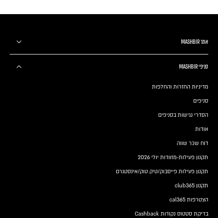
אתר MASHBIR
סניפי MASHBIR
מדיניות החזרות והחלפות
סניפים
הסדרי נגישות בסניפים
אודות
דוח שכר שווה
תקנון פעילות-מזוודות יולי 2026
תקנון פעילות פייסבוק/טיק טוק/אינסטגרם
תקנון club365
הצטרפות cal365
בדיקת סטטוס נקודות Cashback