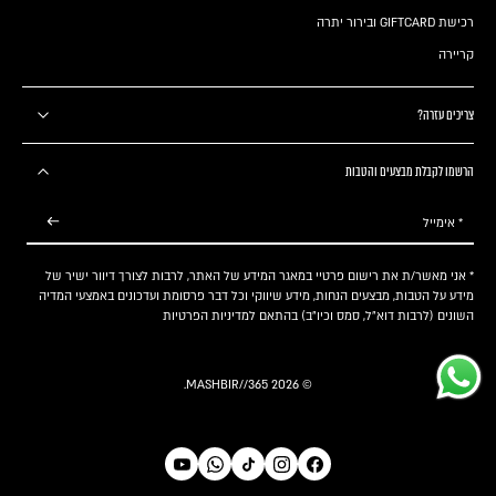
רכישת GIFTCARD ובירור יתרה
קריירה
צריכים עזרה?
הרשמו לקבלת מבצעים והטבות
* אימייל
* אני מאשר/ת את רישום פרטיי במאגר המידע של האתר, לרבות לצורך דיוור ישיר של
מידע על הטבות, מבצעים הנחות, מידע שיווקי וכל דבר פרסומת ועדכונים באמצעי המדיה
השונים (לרבות דוא"ל, סמס וכיו"ב) בהתאם
למדיניות הפרטיות
.
MASHBIR//365
© 2026